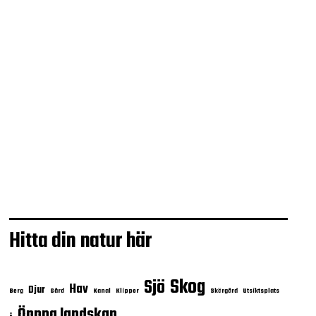
Tala med hästar
Hitta din natur här
Skog
Sjö
Hav
Djur
Berg
Gård
Kanal
Klippor
Skärgård
Utsiktsplats
Öppna landskap