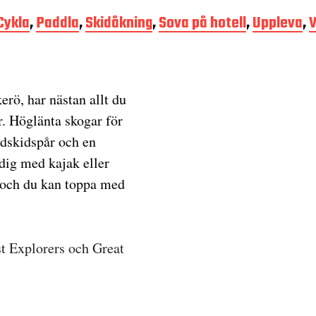
Cykla
,
Paddla
,
Skidåkning
,
Sova på hotell
,
Uppleva
,
rö, har nästan allt du
r. Höglänta skogar för
gdskidspår och en
dig med kajak eller
 och du kan toppa med
st Explorers och Great