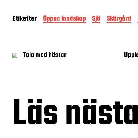
Etiketter
Öppna landskap
Sjö
Skärgård
Tala med hästar
Uppl
Läs näst