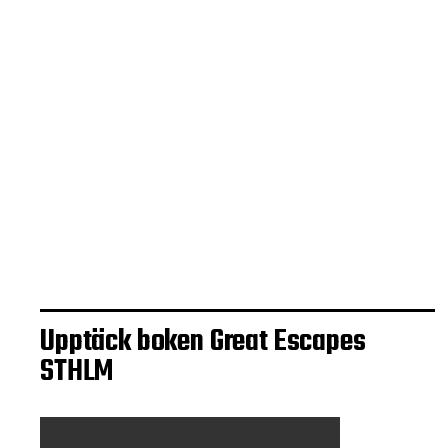
Paddla med bävrar
Upptäck boken Great Escapes
STHLM