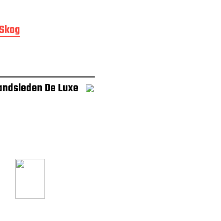
Skog
andsleden De Luxe
a