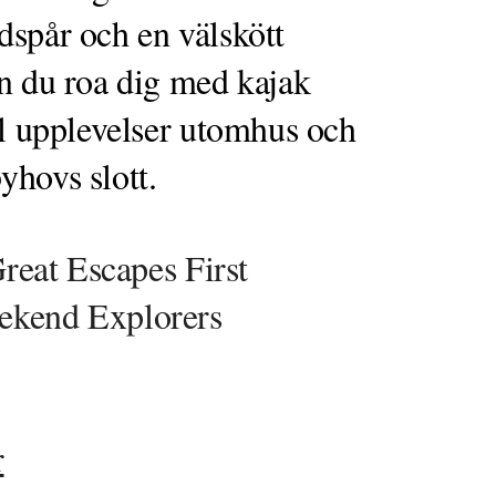
dspår och en välskött
n du roa dig med kajak
ll upplevelser utomhus och
yhovs slott.
Great Escapes First
ekend Explorers
r