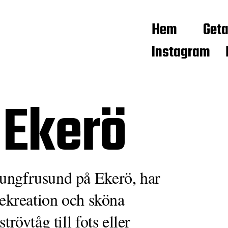
Hem
Get
Instagram
 Ekerö
ungfrusund på Ekerö, har
rekreation och sköna
rövtåg till fots eller