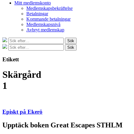
Mitt medlemskonto
Medlemskapsbekräftelse
Betalningar
Kommande betalningar
Medlemskapsnivå
Avbryt medlemskap
Sök
Sök
efter:
Sök
Sök
efter:
Etikett
Skärgård
1
Episkt på Ekerö
Upptäck boken Great Escapes STHLM