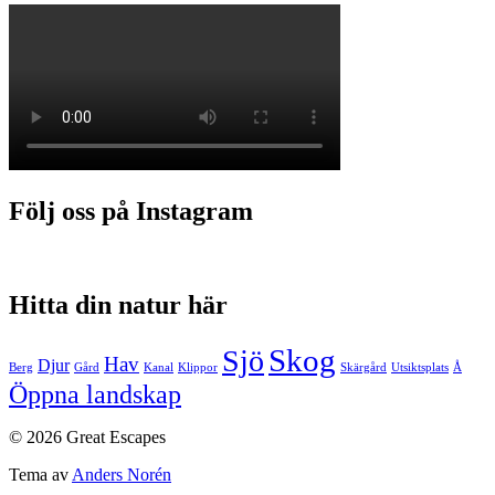
Följ oss på Instagram
Hitta din natur här
Skog
Sjö
Hav
Djur
Berg
Gård
Kanal
Klippor
Skärgård
Utsiktsplats
Å
Öppna landskap
© 2026 Great Escapes
Tema av
Anders Norén