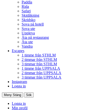
Paddla
Rida
Safari
Skidåkning
Skridsko
Sova på hotell
Sova ute
Uppleva
Äta på restaurang
Äta ute
Vandra
Escapes
1 timme från STHLM
2 timmar från STHLM
3 timmar från STHLM
1 timme från UPPSALA
2 timmar från UPPSALA
3 timmar från UPPSALA
Instagram
Logga in
Meny
Stäng
Sök
Logga in
Min profil