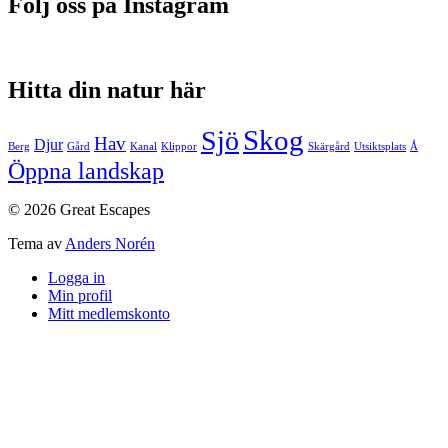
Följ oss på Instagram
Hitta din natur här
Skog
Sjö
Hav
Djur
Berg
Gård
Kanal
Klippor
Skärgård
Utsiktsplats
Å
Öppna landskap
© 2026 Great Escapes
Tema av
Anders Norén
Logga in
Min profil
Mitt medlemskonto