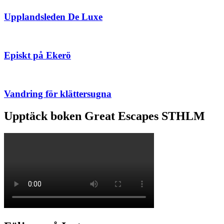
Upplandsleden De Luxe
Episkt på Ekerö
Vandring för klättersugna
Upptäck boken Great Escapes STHLM