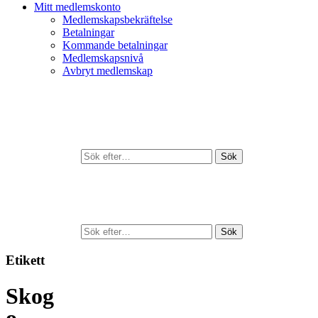
Mitt medlemskonto
Medlemskapsbekräftelse
Betalningar
Kommande betalningar
Medlemskapsnivå
Avbryt medlemskap
Sök
efter:
Sök
Sök
efter:
Sök
Etikett
Skog