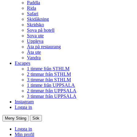
Paddla
Rida
Safari
Skidåkning
Skridsko
Sova på hotell
Sova ute
Uppleva
Äta på restaurang
Äta ute
Vandra
Escapes
1 timme från STHLM
2 timmar från STHLM
3 timmar från STHLM
1 timme från UPPSALA
2 timmar från UPPSALA
3 timmar från UPPSALA
Instagram
Logga in
Meny
Stäng
Sök
Logga in
Min profil