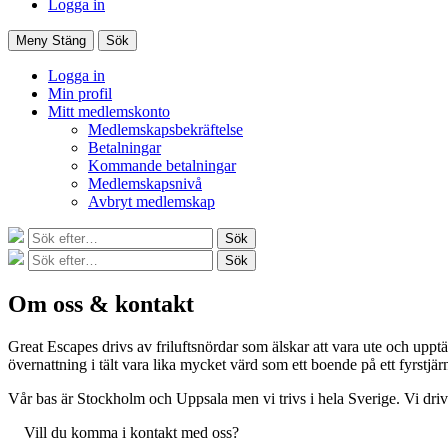
Logga in
Meny
Stäng
Sök
Logga in
Min profil
Mitt medlemskonto
Medlemskapsbekräftelse
Betalningar
Kommande betalningar
Medlemskapsnivå
Avbryt medlemskap
Sök
Sök
efter:
Sök
Sök
efter:
Om oss & kontakt
Great Escapes drivs av friluftsnördar som älskar att vara ute och upptäc
övernattning i tält vara lika mycket värd som ett boende på ett fyrstjä
Vår bas är Stockholm och Uppsala men vi trivs i hela Sverige. Vi drivs a
Vill du komma i kontakt med oss?