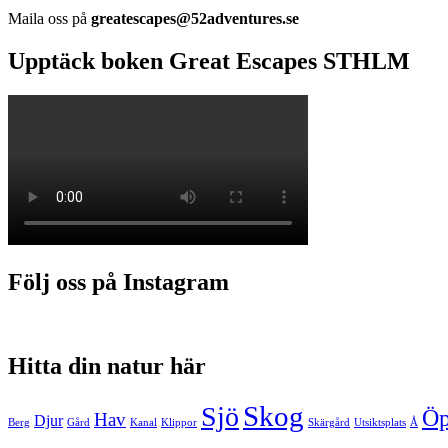
Maila oss på
greatescapes@52adventures.se
Upptäck boken Great Escapes STHLM
Följ oss på Instagram
Hitta din natur här
Skog
Sjö
Öp
Hav
Djur
Berg
Gård
Kanal
Klippor
Skärgård
Utsiktsplats
Å