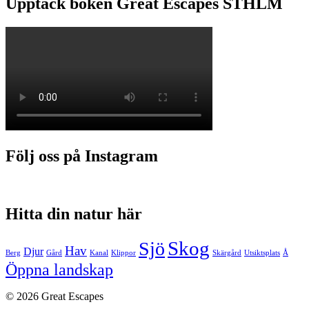
Upptäck boken Great Escapes STHLM
Följ oss på Instagram
Hitta din natur här
Skog
Sjö
Hav
Djur
Berg
Gård
Kanal
Klippor
Skärgård
Utsiktsplats
Å
Öppna landskap
© 2026 Great Escapes