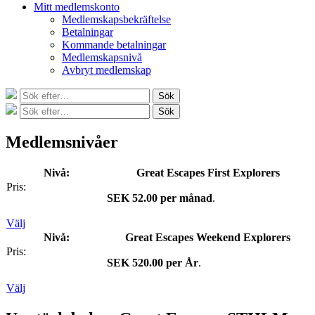
Mitt medlemskonto
Medlemskapsbekräftelse
Betalningar
Kommande betalningar
Medlemskapsnivå
Avbryt medlemskap
Sök
Sök
efter:
Sök
Sök
efter:
Medlemsnivåer
Great Escapes First Explorers
SEK 52.00 per månad
.
Välj
Great Escapes Weekend Explorers
SEK 520.00 per År
.
Välj