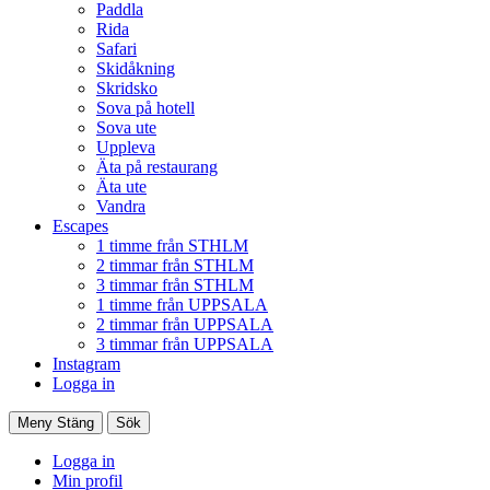
Paddla
Rida
Safari
Skidåkning
Skridsko
Sova på hotell
Sova ute
Uppleva
Äta på restaurang
Äta ute
Vandra
Escapes
1 timme från STHLM
2 timmar från STHLM
3 timmar från STHLM
1 timme från UPPSALA
2 timmar från UPPSALA
3 timmar från UPPSALA
Instagram
Logga in
Meny
Stäng
Sök
Logga in
Min profil